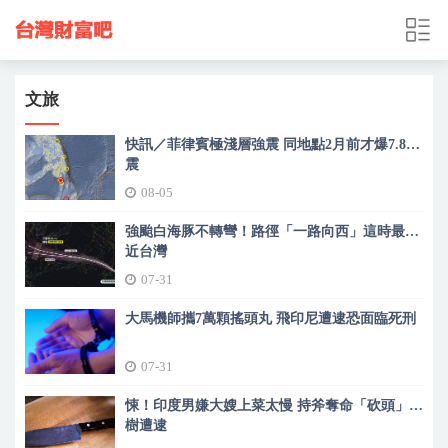
文旅
快訊／菲律賓極淺層強震 同地點2月前才爆7.8地
震
08-05
強颱白海豚不轉彎！路徑「一路向西」這時最靠
近台灣
07-31
大馬機師攜7萬顆搖頭丸 飛印尼遭逮恐面臨死刑
07-31
悚！印度男嫌大嫂上菜太慢 持斧奪命「砍頭」掛
樹遭逮