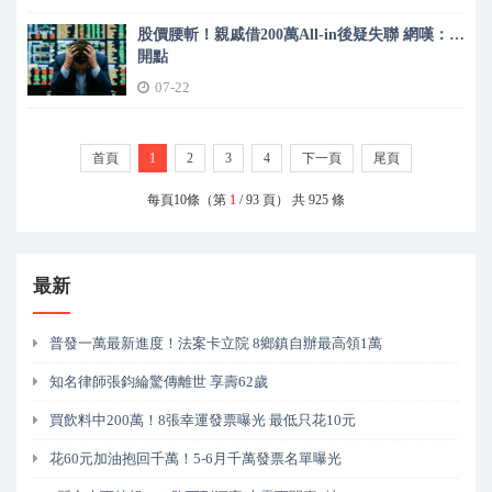
股價腰斬！親戚借200萬All-in後疑失聯 網嘆：看
開點
07-22
首頁
1
2
3
4
下一頁
尾頁
每頁10條（第
1
/ 93 頁） 共 925 條
最新
普發一萬最新進度！法案卡立院 8鄉鎮自辦最高領1萬
知名律師張鈞綸驚傳離世 享壽62歲
買飲料中200萬！8張幸運發票曝光 最低只花10元
花60元加油抱回千萬！5-6月千萬發票名單曝光