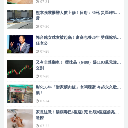
07-31
熊本強震罹難人數上修！日府：30死 災區昨5.8
震
07-30
郭台銘女球友被起底！富商包養20年 劈腿嫁第二
任老公
07-28
又有韭菜翻車！ 環球晶（6488）爆1103萬元違約
交割
07-28
彰化35年「謝家爌肉飯」老闆驟逝 今起永久歇
業！
07-24
家長注意！腸病毒已6重症1死 出現8重症前兆快
送醫
07-22