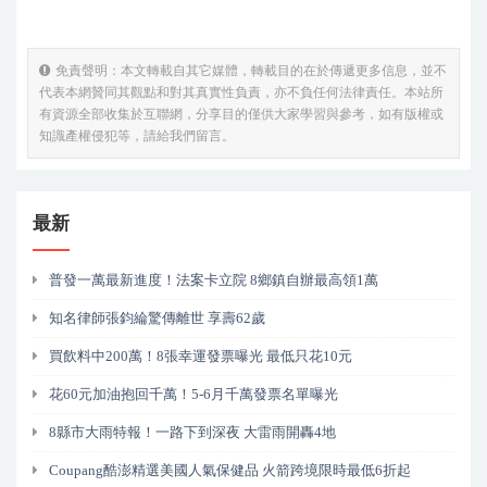
免責聲明：本文轉載自其它媒體，轉載目的在於傳遞更多信息，並不
代表本網贊同其觀點和對其真實性負責，亦不負任何法律責任。本站所
有資源全部收集於互聯網，分享目的僅供大家學習與參考，如有版權或
知識產權侵犯等，請給我們留言。
最新
普發一萬最新進度！法案卡立院 8鄉鎮自辦最高領1萬
知名律師張鈞綸驚傳離世 享壽62歲
買飲料中200萬！8張幸運發票曝光 最低只花10元
花60元加油抱回千萬！5-6月千萬發票名單曝光
8縣市大雨特報！一路下到深夜 大雷雨開轟4地
Coupang酷澎精選美國人氣保健品 火箭跨境限時最低6折起