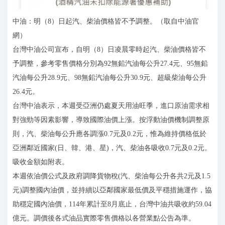
中油：明（8）日起汽、柴油價格皆不予調整。（取自中油官
網）
台灣中油公司宣布，自明（8）日凌晨零時起汽、柴油價格皆不
予調整，參考零售價格分別為92無鉛汽油每公升27.4元、95無鉛
汽油每公升28.9元、98無鉛汽油每公升30.9元、超級柴油每公升
26.4元。
台灣中油表示，本週受亞洲仍處夏天用油旺季，進口原油需求相
對強勁等因素影響，導致國際油價上漲。按浮動油價機制調整原
則，汽、柴油每公升應各調漲0.7元及0.2元，惟為維持價格低於
亞洲鄰近國家(日、韓、港、星)，汽、柴油各吸收0.7元及0.2元。
吸收金額如附表。
本週依油價公式及政府調降貨物稅(汽、柴油每公升各共2元及1.5
元)調整國內油價，並持續以亞鄰國家最低價及平穩措施運作，協
助穩定國內油價，114年累計至8月底止，台灣中油共吸收約59.04
億元。調價後各式油品實際零售價格以各營業點公告為準。