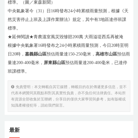
標準。（圖／東森新聞）
中央氣象署今（31）日16時發布24小時累積雨量預測，根據《天
然災害停止上班及上課作業辦法》規定，其中有3地區達停班課
標準。
★延伸閱讀★青農溫室風災毀慘賠200萬 大雨溢堤西瓜再被淹
根據中央氣象署16時發布之24小時累積雨量預測，今日20時至明
日20時，
嘉義縣山區
預估雨量達150-250毫米，
高雄市山區
預估雨
量達200-400毫米，
屏東縣山區
預估雨量達200-400毫米，已達停
班課標準。
免責聲明：本文轉載自其它媒體，轉載目的在於傳遞更多信息，並不
代表本網贊同其觀點和對其真實性負責，亦不負任何法律責任。本站所
有資源全部收集於互聯網，分享目的僅供大家學習與參考，如有版權或
知識產權侵犯等，請給我們留言。
最新