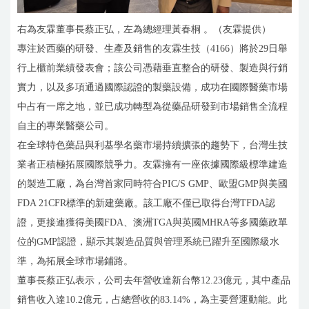
右為友霖董事長蔡正弘，左為總經理黃春桐 。（友霖提供）
專注於西藥的研發、生產及銷售的友霖生技（4166）將於29日舉
行上櫃前業績發表會；該公司憑藉垂直整合的研發、製造與行銷
實力，以及多項通過國際認證的製藥設備，成功在國際醫藥市場
中占有一席之地，並已成功轉型為從藥品研發到市場銷售全流程
自主的專業醫藥公司。
在全球特色藥品與利基學名藥市場持續擴張的趨勢下，台灣生技
業者正積極拓展國際競爭力。友霖擁有一座依據國際級標準建造
的製造工廠，為台灣首家同時符合PIC/S GMP、歐盟GMP與美國
FDA 21CFR標準的新建藥廠。該工廠不僅已取得台灣TFDA認
證，更接連獲得美國FDA、澳洲TGA與英國MHRA等多國藥政單
位的GMP認證，顯示其製造品質與管理系統已躍升至國際級水
準，為拓展全球市場鋪路。
董事長蔡正弘表示，公司去年營收達新台幣12.23億元，其中產品
銷售收入達10.2億元，占總營收的83.14%，為主要營運動能。此