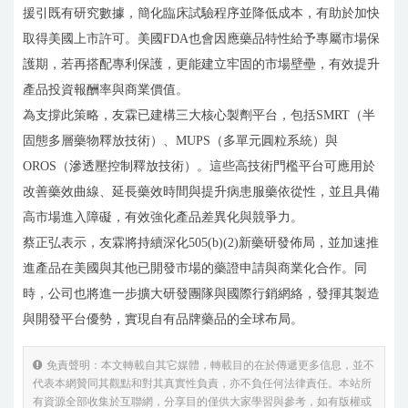
援引既有研究數據，簡化臨床試驗程序並降低成本，有助於加快
取得美國上市許可。美國FDA也會因應藥品特性給予專屬市場保
護期，若再搭配專利保護，更能建立牢固的市場壁壘，有效提升
產品投資報酬率與商業價值。
為支撐此策略，友霖已建構三大核心製劑平台，包括SMRT（半
固態多層藥物釋放技術）、MUPS（多單元圓粒系統）與
OROS（滲透壓控制釋放技術）。這些高技術門檻平台可應用於
改善藥效曲線、延長藥效時間與提升病患服藥依從性，並且具備
高市場進入障礙，有效強化產品差異化與競爭力。
蔡正弘表示，友霖將持續深化505(b)(2)新藥研發佈局，並加速推
進產品在美國與其他已開發市場的藥證申請與商業化合作。同
時，公司也將進一步擴大研發團隊與國際行銷網絡，發揮其製造
與開發平台優勢，實現自有品牌藥品的全球布局。
免責聲明：本文轉載自其它媒體，轉載目的在於傳遞更多信息，並不
代表本網贊同其觀點和對其真實性負責，亦不負任何法律責任。本站所
有資源全部收集於互聯網，分享目的僅供大家學習與參考，如有版權或