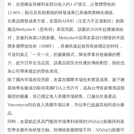
外，在授權金與權利金部分收入約1.47億元，占整體營收的
12.06%；顯示其長期累積的研發成果已具備商業轉化價值。
在產品開發成果方面，友霖的ADHD（注意力不足過動症）創新
藥品Methydur®（思有得）表現亮眼。該藥於2020年起獲健保給
付，並被列為第2A類新藥。Methydur®採用友霖自行開發的半固
體多層釋放技術（SMRT），具備快速起效與長效穩定的特性，
可達到真正「一天一次」的服藥模式，降低學童在校服藥的壓
力，提升日常生活品質。該產品因安全性優於傳統劑型，因此也
為公司帶來穩定的營收表現。
除了國內市場表現亮眼，友霖在國際市場也有實質成果。旗下糖
尿病學名藥成功取得美國FDA上市許可，成為台灣首家獲准該類
藥證的藥廠，並已穩定進入美國市場銷售。口服抗生素產品
Vancomycin則自進入美國市場以來，市佔率已超越其他同成分藥
品。
同時，友霖鎖定具高門檻與市場專利保障的505(b)(2)新藥與利基
型學名藥作為研發主軸。與傳統新藥開發不同，505(b)(2)新藥可