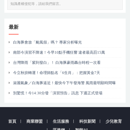
知識產權侵犯等，請給我們留言。
最新
白海豚會放「颱風假」嗎？ 專家分析曝光
南部今演習不降速！今早10點手機狂響 違者最高罰15萬
台灣降雨「紫到發白」！ 白海豚豪雨轟台時程一次看
今立秋拚轉運！命理師點名「6生肖」：把握黃金7天
淑麗氣象／白海豚逼近！最快今下午發海警 風雨最明顯時間曝
別驚慌！今14:30分發「演習預告」訊息 下週正式登場
首頁
商業聯盟
生活服務
科技新聞
少兒教育